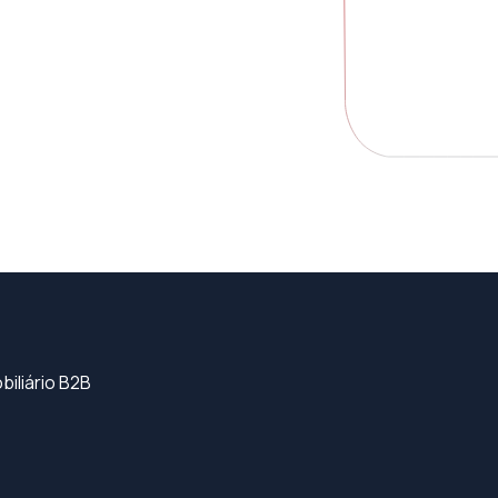
iliário B2B