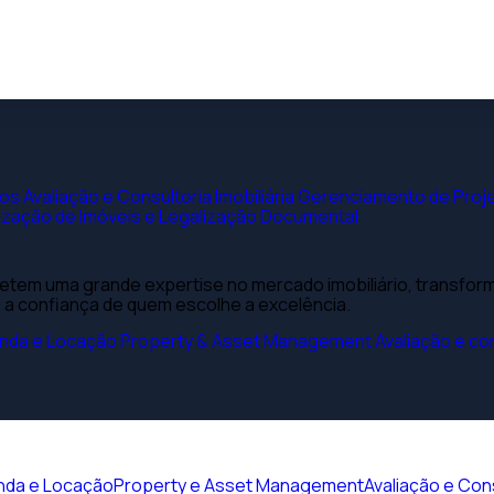
vos
Avaliação e Consultoria Imobiliária
Gerenciamento de Proje
ização de Imóveis e Legalização Documental
letem uma grande expertise no mercado imobiliário, transfo
 a confiança de quem escolhe a excelência.
nda e Locação
Property & Asset Management
Avaliação e con
nda e Locação
Property e Asset Management
Avaliação e Cons