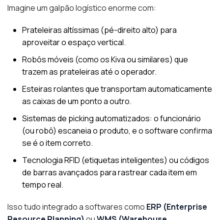
Imagine um galpão logístico enorme com:
Prateleiras altíssimas (pé-direito alto) para
aproveitar o espaço vertical.
Robôs móveis (como os Kiva ou similares) que
trazem as prateleiras até o operador.
Esteiras rolantes que transportam automaticamente
as caixas de um ponto a outro.
Sistemas de picking automatizados: o funcionário
(ou robô) escaneia o produto, e o software confirma
se é o item correto.
Tecnologia RFID (etiquetas inteligentes) ou códigos
de barras avançados para rastrear cada item em
tempo real.
Isso tudo integrado a softwares como
ERP (Enterprise
Resource Planning)
ou
WMS (Warehouse