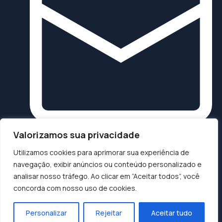
Valorizamos sua privacidade
contato@binswanger.com.br
+55 (11) 94583-4227
Utilizamos cookies para aprimorar sua experiência de
navegação, exibir anúncios ou conteúdo personalizado e
Matriz São Paulo
analisar nosso tráfego. Ao clicar em “Aceitar todos”, você
Av. Pres. Juscelino Kubitschek, 1830
Torre 4 – 12º andar
concorda com nosso uso de cookies.
Itaim Bibi – São Paulo
Binswanger Brasil LTDA © Copyright 2026 - CRECI
Personalizar
Rejeitar
Aceitar tudo
01.6406-J SP