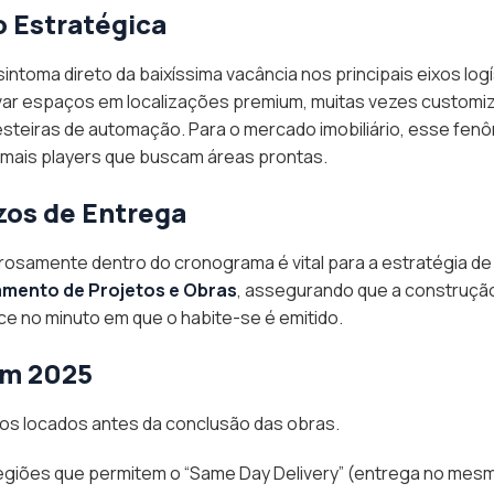
o Estratégica
intoma direto da baixíssima vacância nos principais eixos log
ravar espaços em localizações premium, muitas vezes custom
esteiras de automação. Para o mercado imobiliário, esse fe
emais players que buscam áreas prontas.
zos de Entrega
rosamente dentro do cronograma é vital para a estratégia d
mento de Projetos e Obras
, assegurando que a construção
e no minuto em que o habite-se é emitido.
em 2025
os locados antes da conclusão das obras.
giões que permitem o “Same Day Delivery” (entrega no mesm