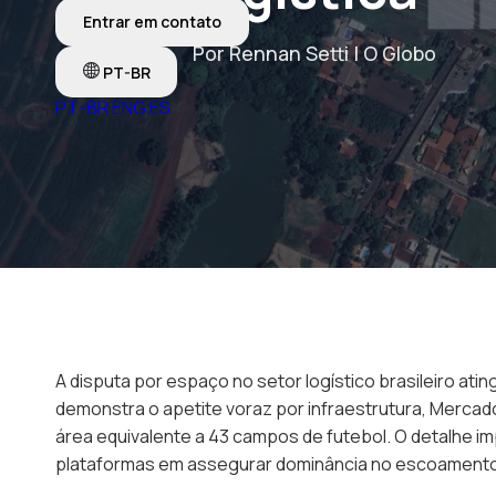
Entrar em contato
Por Rennan Setti | O Globo
PT-BR
PT-BR
ENG
ES
A disputa por espaço no setor logístico brasileiro a
demonstra o apetite voraz por infraestrutura, Mercad
área equivalente a 43 campos de futebol. O detalhe 
plataformas em assegurar dominância no escoamento