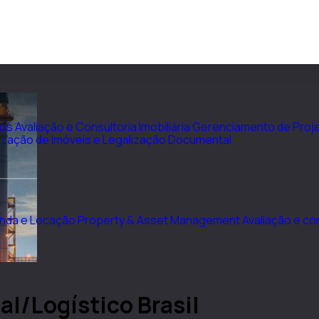
vos
Avaliação e Consultoria Imobiliária
Gerenciamento de Proje
ização de Imóveis e Legalização Documental
nda e Locação
Property & Asset Management
Avaliação e con
al/Logístico Brasil