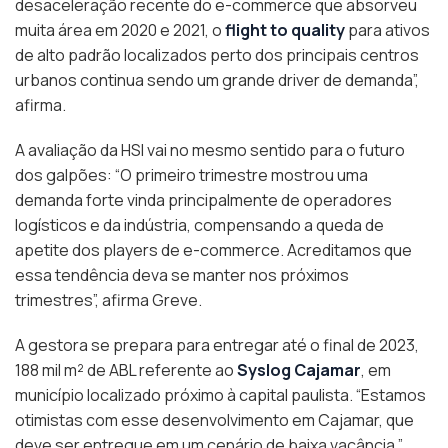
desaceleração recente do e-commerce que absorveu
muita área em 2020 e 2021, o
flight to quality
para ativos
de alto padrão localizados perto dos principais centros
urbanos continua sendo um grande driver de demanda”,
afirma.
A avaliação da HSI vai no mesmo sentido para o futuro
dos galpões: “O primeiro trimestre mostrou uma
demanda forte vinda principalmente de operadores
logísticos e da indústria, compensando a queda de
apetite dos players de e-commerce. Acreditamos que
essa tendência deva se manter nos próximos
trimestres”, afirma Greve.
A gestora se prepara para entregar até o final de 2023,
188 mil m² de ABL referente ao
Syslog Cajamar
, em
município localizado próximo à capital paulista. “Estamos
otimistas com esse desenvolvimento em Cajamar, que
deve ser entregue em um cenário de baixa vacância.”