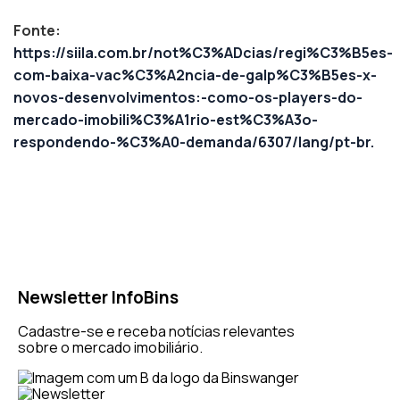
Fonte:
https://siila.com.br/not%C3%ADcias/regi%C3%B5es-
com-baixa-vac%C3%A2ncia-de-galp%C3%B5es-x-
novos-desenvolvimentos:-como-os-players-do-
mercado-imobili%C3%A1rio-est%C3%A3o-
respondendo-%C3%A0-demanda/6307/lang/pt-br.
Newsletter InfoBins
Cadastre-se e receba notícias relevantes
sobre o mercado imobiliário.