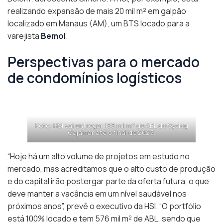
realizando expansão de mais 20 mil m² em galpão
localizado em Manaus (AM), um BTS locado para a
varejista
Bemol
.
Perspectivas para o mercado
de condomínios logísticos
Foto: HSI vai entregar 188 mil m² de ABL do Syslog
Cajamar até o final de 2023.
“Hoje há um alto volume de projetos em estudo no
mercado, mas acreditamos que o alto custo de produção
e do capital irão postergar parte da oferta futura, o que
deve manter a vacância em um nível saudável nos
próximos anos”, prevê o executivo da HSI. “O portfólio
está 100% locado e tem 576 mil m² de ABL, sendo que