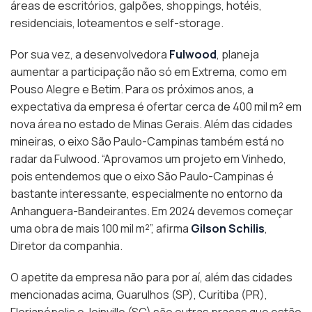
áreas de escritórios, galpões, shoppings, hotéis,
residenciais, loteamentos e self-storage.
Por sua vez, a desenvolvedora
Fulwood
, planeja
aumentar a participação não só em Extrema, como em
Pouso Alegre e Betim. Para os próximos anos, a
expectativa da empresa é ofertar cerca de 400 mil m² em
nova área no estado de Minas Gerais. Além das cidades
mineiras, o eixo São Paulo-Campinas também está no
radar da Fulwood. “Aprovamos um projeto em Vinhedo,
pois entendemos que o eixo São Paulo-Campinas é
bastante interessante, especialmente no entorno da
Anhanguera-Bandeirantes. Em 2024 devemos começar
uma obra de mais 100 mil m²”, afirma
Gilson Schilis
,
Diretor da companhia.
O apetite da empresa não para por aí, além das cidades
mencionadas acima, Guarulhos (SP), Curitiba (PR),
Florianópolis e Joinville (SC) são outras praças que estão