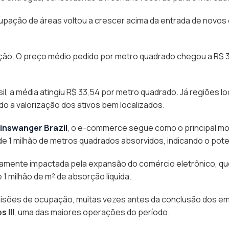
upação de áreas voltou a crescer acima da entrada de novos
o. O preço médio pedido por metro quadrado chegou a R$ 30,6
sil, a média atingiu R$ 33,54 por metro quadrado. Já regiões l
o a valorização dos ativos bem localizados.
inswanger Brazil
, o e-commerce segue como o principal mo
e 1 milhão de metros quadrados absorvidos, indicando o poten
amente impactada pela expansão do comércio eletrônico, qu
1 milhão de m² de absorção líquida.
isões de ocupação, muitas vezes antes da conclusão dos e
 III
, uma das maiores operações do período.