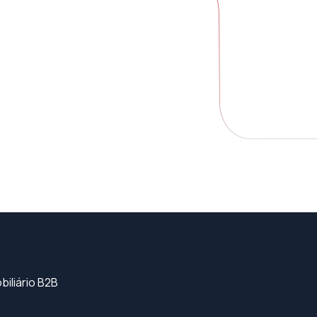
iliário B2B