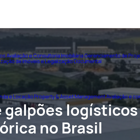
vos
Avaliação e Consultoria Imobiliária
Gerenciamento de Proje
ização de Imóveis e Legalização Documental
nda e Locação
Property & Asset Management
Avaliação e con
 galpões logísticos
órica no Brasil