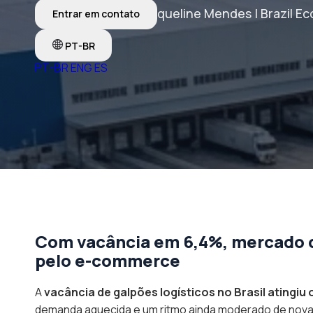
Por Jaqueline Mendes | Brazil E
Entrar em contato
PT-BR
PT-BR
ENG
ES
Com vacância em 6,4%, mercado de
pelo e-commerce
A
vacância de galpões logísticos no Brasil atingiu 
demanda aquecida e um ritmo ainda moderado de novas 