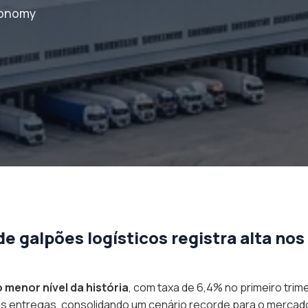
conomy
 galpões logísticos registra alta no
o menor nível da história
, com taxa de 6,4% no primeiro trim
entregas, consolidando um cenário recorde para o mercado de 