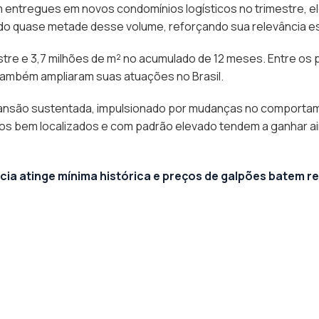
m entregues em novos condomínios logísticos no trimestre, e
o quase metade desse volume, reforçando sua relevância estr
estre e 3,7 milhões de m² no acumulado de 12 meses. Entre os 
 também ampliaram suas atuações no Brasil.
ansão sustentada, impulsionado por mudanças no comporta
tivos bem localizados e com padrão elevado tendem a ganhar a
ia atinge mínima histórica e preços de galpões batem re