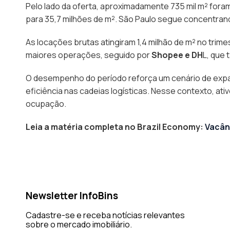
Pelo lado da oferta, aproximadamente 735 mil m² fora
para 35,7 milhões de m². São Paulo segue concentrand
As locações brutas atingiram 1,4 milhão de m² no trim
maiores operações, seguido por
Shopee
e
DH
L
, que
O desempenho do período reforça um cenário de exp
eficiência nas cadeias logísticas. Nesse contexto, a
ocupação.
Leia a matéria completa no
Brazil Economy:
Vacânc
Newsletter InfoBins
Cadastre-se e receba notícias relevantes
sobre o mercado imobiliário.