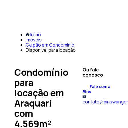
Início
Imóveis
Galpão em Condomínio
Disponível para locação
Condomínio
Ou fale
conosco:
para
Fale com a
locação em
Bins
Araquari
contato@binswanger
com
4.569m²