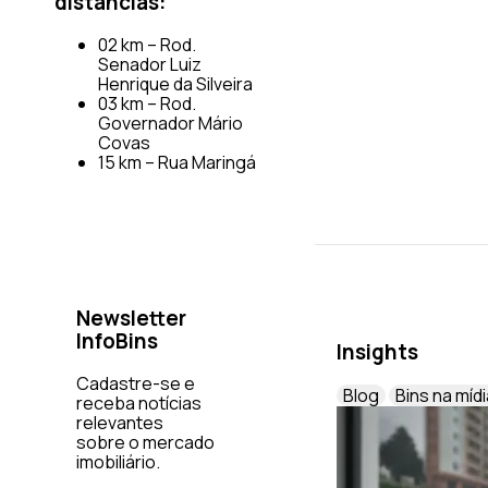
distâncias:
02 km – Rod.
Senador Luiz
Henrique da Silveira
03 km – Rod.
Governador Mário
Covas
15 km – Rua Maringá
Newsletter
InfoBins
Insights
Cadastre-se e
Blog
Bins na mídi
receba notícias
relevantes
sobre o mercado
imobiliário.