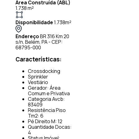
Área Construída (ABL)
1.738 m²
Disponibilidade
1.738m²
Endereço
BR 316 Km 20
s/n, Belém, PA - CEP:
68795-000
Características:
Crossdocking
Sprinkler
Vestiário
Gerador: Área
Comum e Privativa
Categoria Avcb:
83409
Resistência Piso
Tm2: 6
Pé Direito M: 12
Quantidade Docas:
4
Status Imóvel: