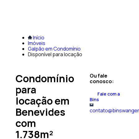
Início
Imóveis
Galpão em Condomínio
Disponível para locação
Condomínio
Ou fale
conosco:
para
Fale com a
locação em
Bins
Benevides
contato@binswanger
com
1.738m²