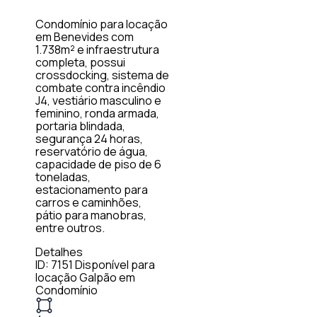
Condomínio para locação
em Benevides com
1.738m² e infraestrutura
completa, possui
crossdocking, sistema de
combate contra incêndio
J4, vestiário masculino e
feminino, ronda armada,
portaria blindada,
segurança 24 horas,
reservatório de água,
capacidade de piso de 6
toneladas,
estacionamento para
carros e caminhões,
pátio para manobras,
entre outros.
Detalhes
ID: 7151
Disponível para
locação
Galpão em
Condomínio