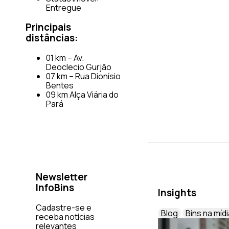
Entregue
Principais
distâncias:
01 km – Av.
Deoclecio Gurjão
07 km – Rua Dionísio
Bentes
09 km Alça Viária do
Pará
Newsletter
InfoBins
Insights
Cadastre-se e
Blog
Bins na mídi
receba notícias
relevantes