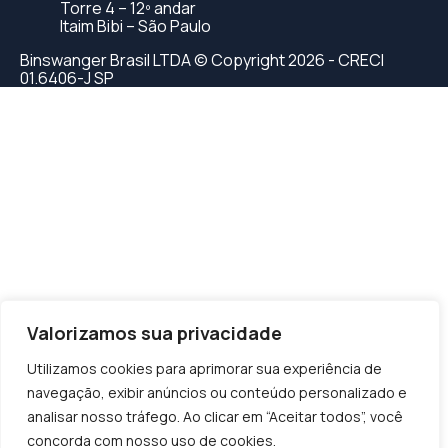
Torre 4 – 12º andar
Itaim Bibi – São Paulo
Binswanger Brasil LTDA © Copyright 2026 - CRECI
01.6406-J SP
starzbet giriş
starzbet
starzbet güncel giriş
starzbet giriş
sta
Valorizamos sua privacidade
Utilizamos cookies para aprimorar sua experiência de
navegação, exibir anúncios ou conteúdo personalizado e
analisar nosso tráfego. Ao clicar em “Aceitar todos”, você
concorda com nosso uso de cookies.