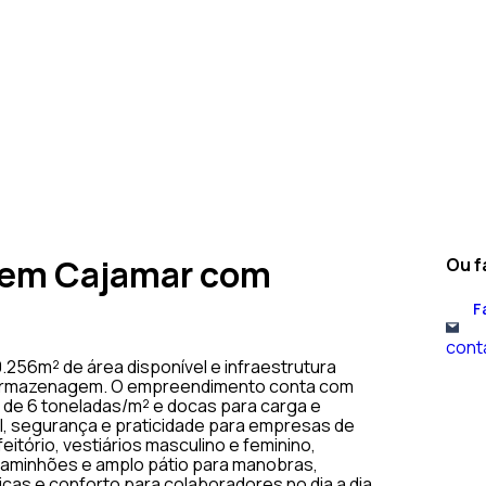
 em Cajamar com
Ou f
F
cont
256m² de área disponível e infraestrutura
de armazenagem. O empreendimento conta com
 de 6 toneladas/m² e docas para carga e
l, segurança e praticidade para empresas de
tório, vestiários masculino e feminino,
caminhões e amplo pátio para manobras,
as e conforto para colaboradores no dia a dia.