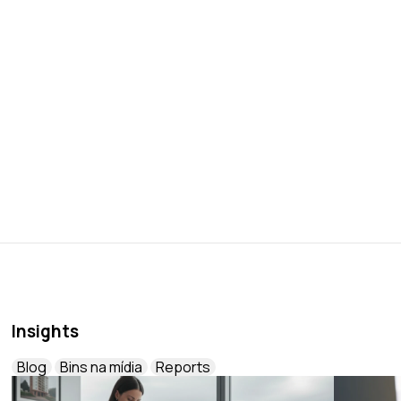
Insights
Blog
Bins na mídia
Reports