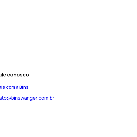
ale conosco:
ale com a Bins
ato@binswanger.com.br