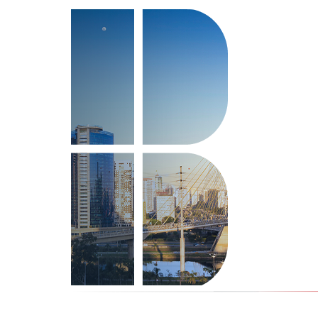
como funciona, tipos
março | 2026
Zoneamento e Potencial Constr
decifrar o que...
Leia mais