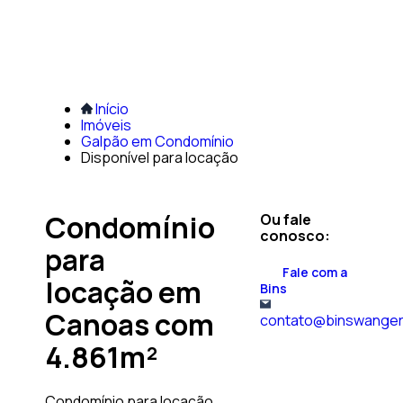
Início
Imóveis
Galpão em Condomínio
Disponível para locação
Condomínio
Ou fale
conosco:
para
Fale com a
locação em
Bins
Canoas com
contato@binswanger
4.861m²
Condomínio para locação