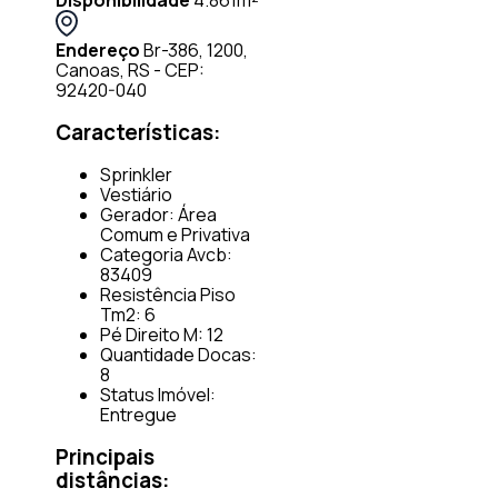
Endereço
Br-386, 1200,
Canoas, RS - CEP:
92420-040
Características:
Sprinkler
Vestiário
Gerador: Área
Comum e Privativa
Categoria Avcb:
83409
Resistência Piso
Tm2: 6
Pé Direito M: 12
Quantidade Docas:
8
Status Imóvel:
Entregue
Principais
distâncias: