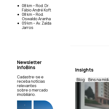
08 km – Rod. Dr.
Fábio André Koft
08 km – Rod.
Oswaldo Aranha
09 km – Av. Zaída
Jarros
Newsletter
InfoBins
Insights
Cadastre-se e
Blog
Bins na mídi
receba notícias
relevantes
sobre o mercado
imobiliário.