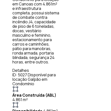
em Canoas com 4.861m²
e infraestrutura
completa, possui sistema
de combate contra
incêndio J4, capacidade
de piso de 6 toneladas,
docas, vestiário
masculino e feminino,
estacionamento para
carros e caminhões,
pátio para manobras,
ronda armada, portaria
blindada, segurança 24
horas, entre outros.
Detalhes
ID: 5027
Disponível para
locação
Galpão em
Condomínio
Área Construída (ABL)
4.861 m²
Disponibilidade
4.861m²