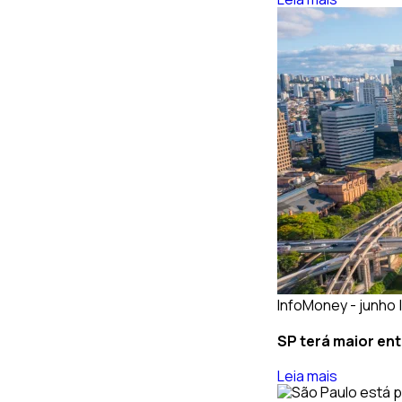
InfoMoney - junho 
SP terá maior ent
Leia mais