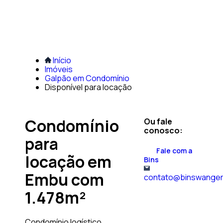
Início
Imóveis
Galpão em Condomínio
Disponível para locação
Condomínio
Ou fale
conosco:
para
Fale com a
locação em
Bins
Embu com
contato@binswanger
1.478m²
Condomínio logístico