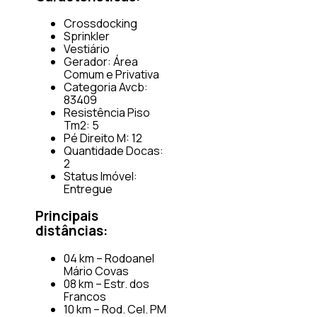
Crossdocking
Sprinkler
Vestiário
Gerador: Área
Comum e Privativa
Categoria Avcb:
83409
Resistência Piso
Tm2: 5
Pé Direito M: 12
Quantidade Docas:
2
Status Imóvel:
Entregue
Principais
distâncias:
04 km – Rodoanel
Mário Covas
08 km – Estr. dos
Francos
10 km – Rod. Cel. PM