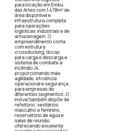
para locação em Embu
das Artes com 1.478m² de
área disponível e
infraestrutura completa
para operações
logísticas, industriais e de
armazenagem. O
empreendimento conta
com estrutura
crossdocking, docas
para carga e descarga e
sistema de combate a
incêndio J4,
proporcionando mais
agilidade, eficiência
operacional e segurança
para empresas de
diferentes segmentos. O
imóvel também dispõe de
refeitório, vestiários
masculino e feminino,
reservatório de água e
salas de reunião,
oferecendo excelente
suporte para operações