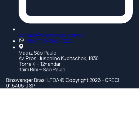
contato@binswanger.com.br
+55 (11) 94583-4227
Matriz São Paulo
Av. Pres. Juscelino Kubitschek, 1830
Torre 4 – 12º andar
Itaim Bibi – São Paulo
Binswanger Brasil LTDA © Copyright 2026 - CRECI
01.6406-J SP
ş
casibom giriş
casibom
starzbet güncel giriş
starzbet giriş
st