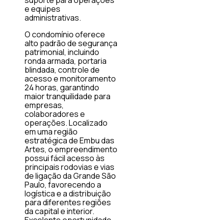
e equipes
administrativas.
O condomínio oferece
alto padrão de segurança
patrimonial, incluindo
ronda armada, portaria
blindada, controle de
acesso e monitoramento
24 horas, garantindo
maior tranquilidade para
empresas,
colaboradores e
operações. Localizado
em uma região
estratégica de Embu das
Artes, o empreendimento
possui fácil acesso às
principais rodovias e vias
de ligação da Grande São
Paulo, favorecendo a
logística e a distribuição
para diferentes regiões
da capital e interior.
Excelente oportunidade