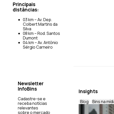
Principais
distâncias:
03 km – Av. Dep.
Colbert Martins da
Silva
08 km – Rod. Santos
Dumont
04 km – Av. Antônio
Sérgio Carneiro
Newsletter
InfoBins
Insights
Cadastre-se e
Blog
Bins na mídi
receba notícias
relevantes
sobre o mercado