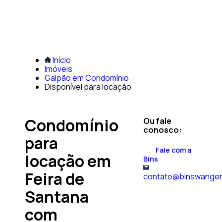
Início
Imóveis
Galpão em Condomínio
Disponível para locação
Condomínio
Ou fale
conosco:
para
Fale com a
locação em
Bins
Feira de
contato@binswanger
Santana
com