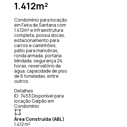
1.412m²
Condomínio para locação
em Feira de Santana com
1.412m² e infraestrutura
completa, possui docas,
estacionamento para
carros e caminhões,
pátio para manobras,
ronda armada, portaria
blindada, segurança 24
horas, reservatório de
água, capacidade de piso
de 6 toneladas, entre
outros.
Detalhes
ID: 7453
Disponível para
locação
Galpão em
Condomínio
Área Construída (ABL)
1.412 m²