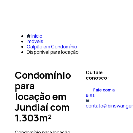
Início
Imóveis
Galpão em Condomínio
Disponível para locação
Condomínio
Ou fale
conosco:
para
Fale com a
locação em
Bins
Jundiaí com
contato@binswanger
1.303m²
Condomínio para locação