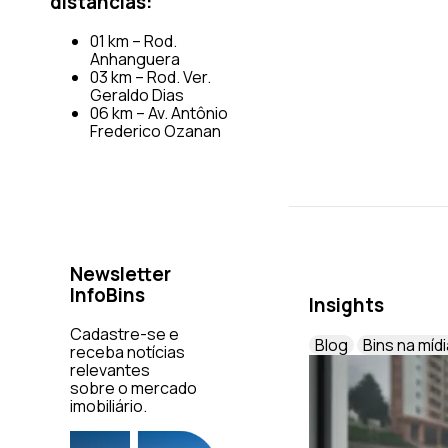
distâncias:
01 km – Rod.
Anhanguera
03 km – Rod. Ver.
Geraldo Dias
06 km – Av. Antônio
Frederico Ozanan
Newsletter
InfoBins
Insights
Cadastre-se e
Blog
Bins na mídi
receba notícias
relevantes
sobre o mercado
imobiliário.