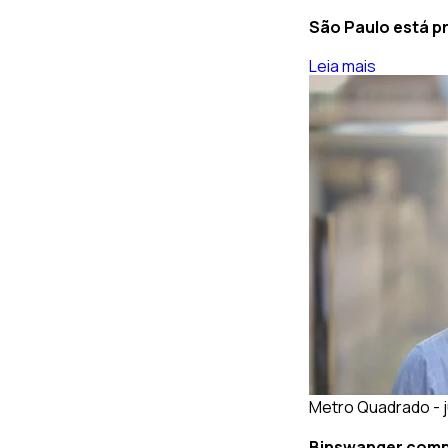
São Paulo está p
Leia mais
Metro Quadrado - j
Binswanger compr