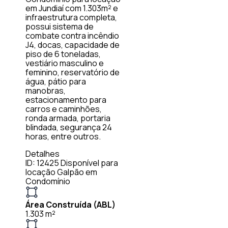
em Jundiaí com 1.303m² e
infraestrutura completa,
possui sistema de
combate contra incêndio
J4, docas, capacidade de
piso de 6 toneladas,
vestiário masculino e
feminino, reservatório de
água, pátio para
manobras,
estacionamento para
carros e caminhões,
ronda armada, portaria
blindada, segurança 24
horas, entre outros.
Detalhes
ID: 12425
Disponível para
locação
Galpão em
Condomínio
Área Construída (ABL)
1.303 m²