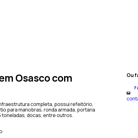
 em Osasco com
Ou f
F
cont
raestrutura completa, possui refeitório,
tio para manobras, ronda armada, portaria
 toneladas, docas, entre outros.
o