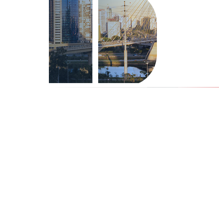
Zoneamento e Potencial Constr
decifrar o que...
Leia mais