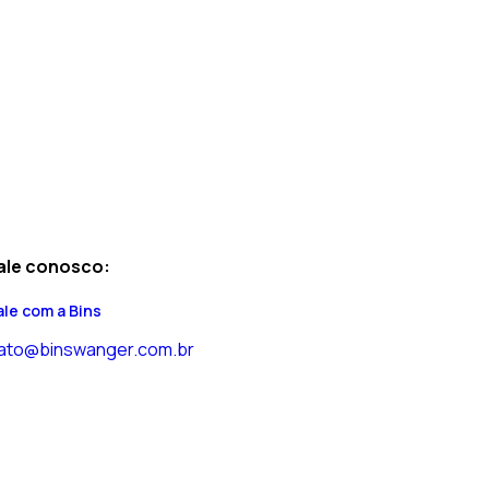
ale conosco:
ale com a Bins
ato@binswanger.com.br