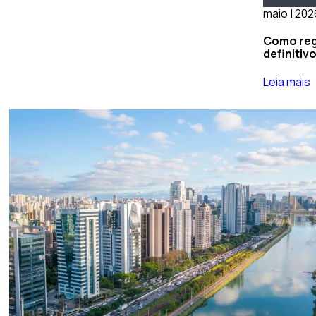
maio | 202
Como regu
definitivo
Leia mais