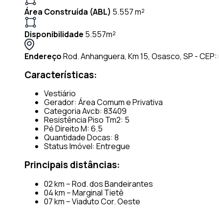
Área Construída (ABL)
5.557 m²
Disponibilidade
5.557m²
Endereço
Rod. Anhanguera, Km 15, Osasco, SP - CEP
Características:
Vestiário
Gerador: Área Comum e Privativa
Categoria Avcb: 83409
Resistência Piso Tm2: 5
Pé Direito M: 6.5
Quantidade Docas: 8
Status Imóvel: Entregue
Principais distâncias:
02 km – Rod. dos Bandeirantes
04 km – Marginal Tietê
07 km – Viaduto Cor. Oeste