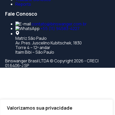
Reports
Fale Conosco
contato@binswanger.com.br
+55 (11) 94583-4227
Matriz São Paulo
Av. Pres. Juscelino Kubitschek, 1830
Torre 4 – 12º andar
Itaim Bibi – São Paulo
Binswanger Brasil LTDA © Copyright 2026 - CRECI
01.6406-J SP
m güncel giriş
casibom giriş
casibom
starzbet güncel giriş
star
Valorizamos sua privacidade