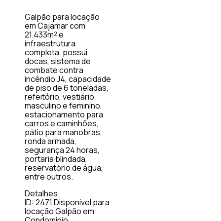
Galpão para locação
em Cajamar com
21.433m² e
infraestrutura
completa, possui
docas, sistema de
combate contra
incêndio J4, capacidade
de piso de 6 toneladas,
refeitório, vestiário
masculino e feminino,
estacionamento para
carros e caminhões,
pátio para manobras,
ronda armada,
segurança 24 horas,
portaria blindada,
reservatório de água,
entre outros.
Detalhes
ID: 2471
Disponível para
locação
Galpão em
Condomínio