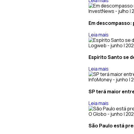
Leia mais
InvestNews - julho |
Em descompasso: po
Leia mais
Logweb - junho | 20
Espírito Santo se 
Leia mais
InfoMoney - junho | 
SP terá maior entr
Leia mais
O Globo - junho | 20
São Paulo está pre