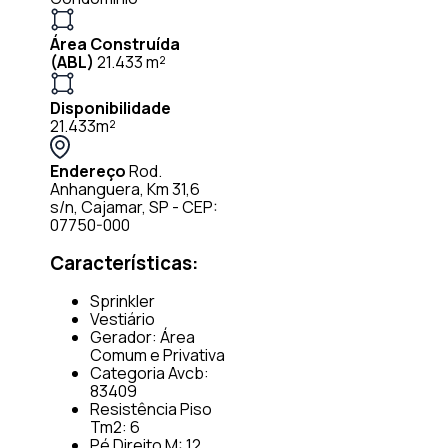
Área Construída
(ABL)
21.433 m²
Disponibilidade
21.433m²
Endereço
Rod.
Anhanguera, Km 31,6
s/n, Cajamar, SP - CEP:
07750-000
Características:
Sprinkler
Vestiário
Gerador: Área
Comum e Privativa
Categoria Avcb:
83409
Resistência Piso
Tm2: 6
Pé Direito M: 12