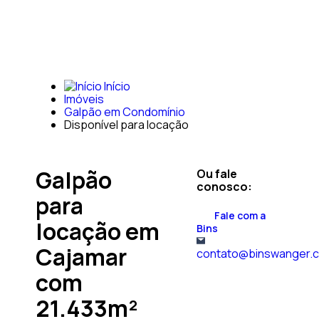
Início
Imóveis
Galpão em Condomínio
Disponível para locação
Galpão
Ou fale
conosco:
para
Fale com a
locação em
Bins
Cajamar
contato@binswanger.
com
21.433m²