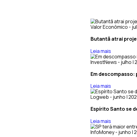
Valor Econômico - ju
Butantã atrai proj
Leia mais
InvestNews - julho |
Em descompasso: po
Leia mais
Logweb - junho | 20
Espírito Santo se 
Leia mais
InfoMoney - junho | 