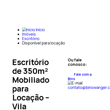
Início
Imóveis
Escritório
Disponível para locação
Escritório
Ou fale
conosco:
de 350m²
Fale com a
Mobiliado
Bins
para
contato@binswanger.
Locação –
Vila