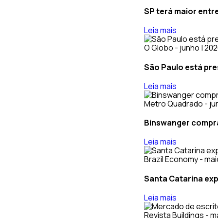
SP terá maior entr
Leia mais
O Globo - junho | 20
São Paulo está pre
Leia mais
Metro Quadrado - ju
Binswanger compra 
Leia mais
Brazil Economy - mai
Santa Catarina exp
Leia mais
Revista Buildings - m