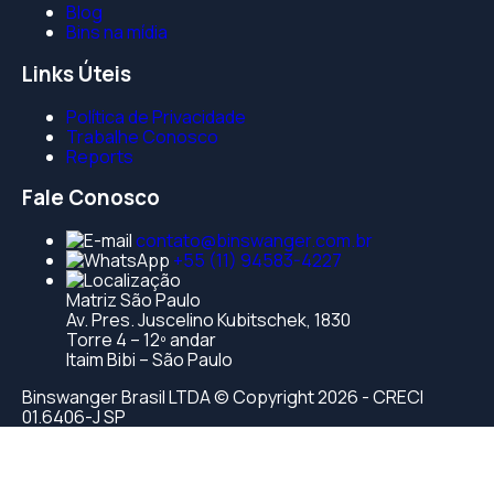
Blog
Bins na mídia
Links Úteis
Política de Privacidade
Trabalhe Conosco
Reports
Fale Conosco
contato@binswanger.com.br
+55 (11) 94583-4227
Matriz São Paulo
Av. Pres. Juscelino Kubitschek, 1830
Torre 4 – 12º andar
Itaim Bibi – São Paulo
Binswanger Brasil LTDA © Copyright 2026 - CRECI
01.6406-J SP
 |
deneme bonusu
kaçak bahis |
roulette
blackjack
poker
onli