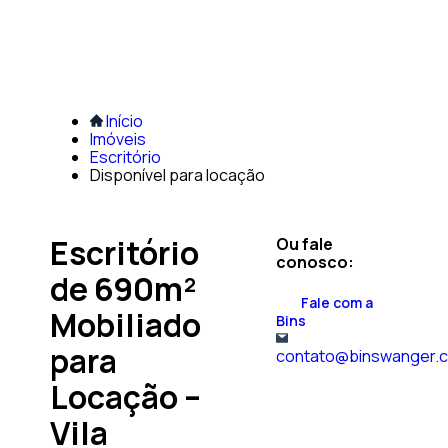
Início
Imóveis
Escritório
Disponível para locação
Escritório
Ou fale
conosco:
de 690m²
Fale com a
Mobiliado
Bins
para
contato@binswanger.
Locação –
Vila