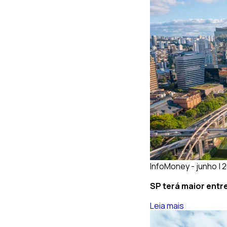
InfoMoney - junho | 
SP terá maior entr
Leia mais