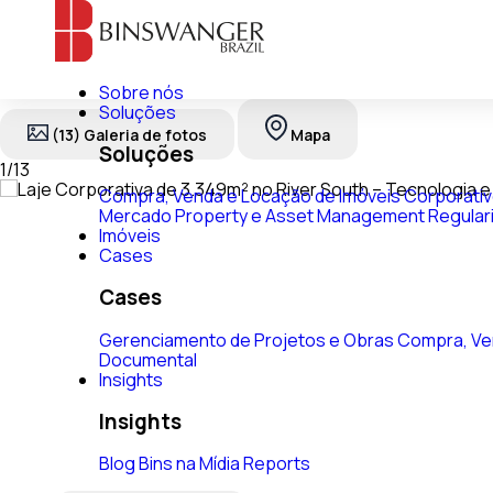
Sobre nós
Soluções
(13) Galeria de fotos
Mapa
Soluções
1
/
13
Compra, Venda e Locação de Imóveis Corporati
Mercado
Property e Asset Management
Regular
Imóveis
Cases
Cases
Gerenciamento de Projetos e Obras
Compra, Ve
Documental
Insights
Insights
Blog
Bins na Mídia
Reports