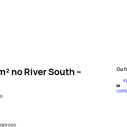
m² no River South –
Ou f
F
cont
do
rigoroso