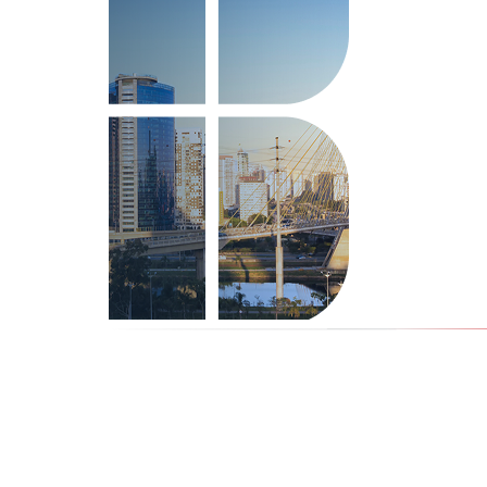
como funciona, tipos
março | 2026
Zoneamento e Potencial Constr
decifrar o que...
Leia mais