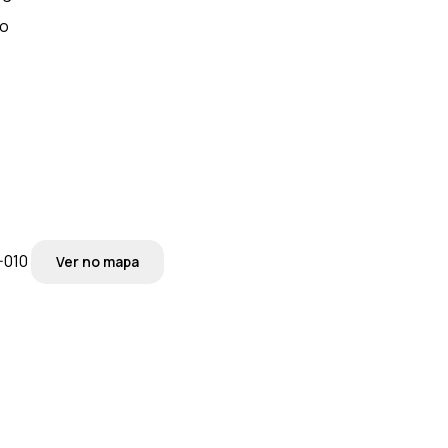
io
-010
Ver no mapa