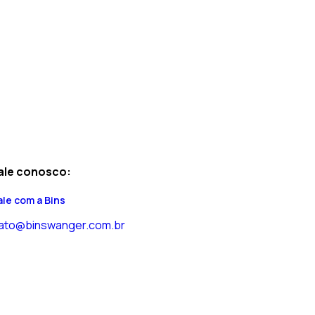
ale conosco:
ale com a Bins
ato@binswanger.com.br