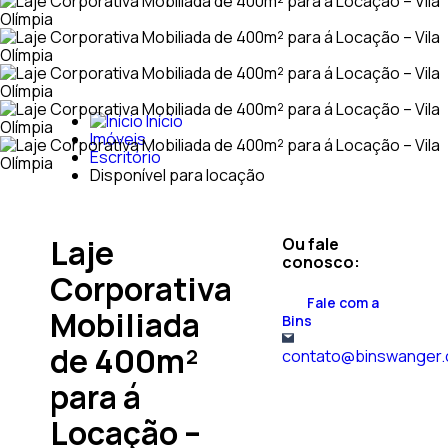
Início
Imóveis
Escritório
Disponível para locação
Laje
Ou fale
conosco:
Corporativa
Fale com a
Mobiliada
Bins
de 400m²
contato@binswanger.
para á
Locação –