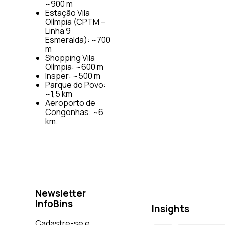
~900 m
Estação Vila
Olímpia (CPTM –
Linha 9
Esmeralda): ~700
m
Shopping Vila
Olímpia: ~600 m
Insper: ~500 m
Parque do Povo:
~1,5 km
Aeroporto de
Congonhas: ~6
km.
Newsletter
InfoBins
Insights
Cadastre-se e