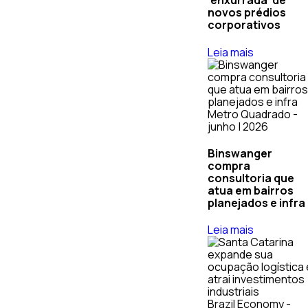
‘enxurrada’ de
novos prédios
corporativos
Leia mais
Metro Quadrado -
junho | 2026
Binswanger
compra
consultoria que
atua em bairros
planejados e infra
Leia mais
Brazil Economy -