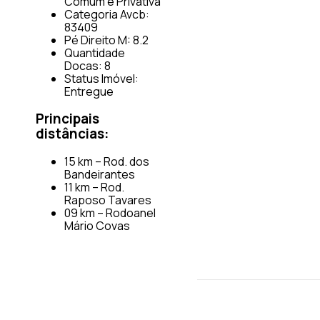
Comum e Privativa
Categoria Avcb:
83409
Pé Direito M: 8.2
Quantidade
Docas: 8
Status Imóvel:
Entregue
Principais
distâncias:
15 km – Rod. dos
Bandeirantes
11 km – Rod.
Raposo Tavares
09 km – Rodoanel
Mário Covas