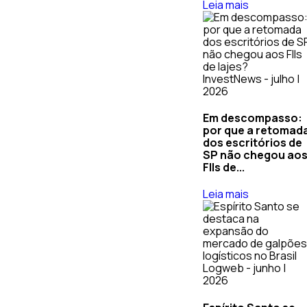
Leia mais
InvestNews - julho |
2026
Em descompasso:
por que a retomad
dos escritórios de
SP não chegou ao
FIIs de...
Leia mais
Logweb - junho |
2026