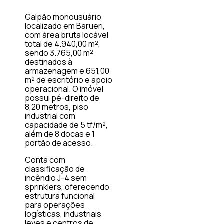
Galpão monousuário
localizado em Barueri,
com área bruta locável
total de 4.940,00 m²,
sendo 3.765,00 m²
destinados à
armazenagem e 651,00
m² de escritório e apoio
operacional. O imóvel
possui pé-direito de
8,20 metros, piso
industrial com
capacidade de 5 tf/m²,
além de 8 docas e 1
portão de acesso.
Conta com
classificação de
incêndio J-4 sem
sprinklers, oferecendo
estrutura funcional
para operações
logísticas, industriais
leves e centros de