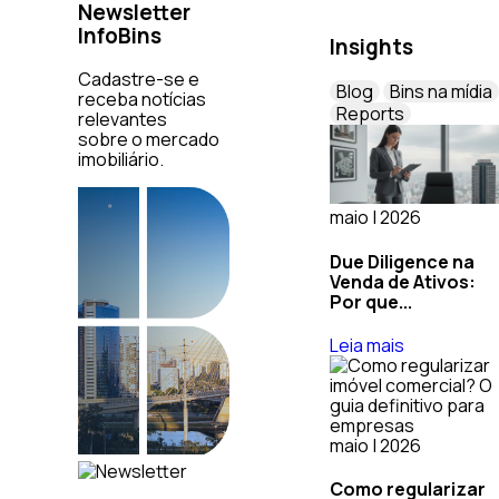
Newsletter
InfoBins
Insights
Cadastre-se e
Blog
Bins na mídia
receba notícias
Reports
relevantes
sobre o mercado
imobiliário.
maio | 2026
Due Diligence na
Venda de Ativos:
Por que...
Leia mais
maio | 2026
Como regularizar