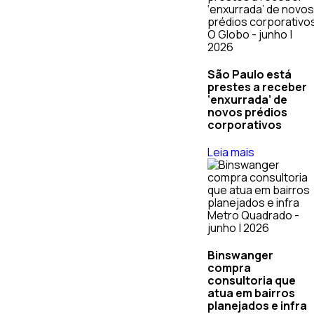
O Globo - junho |
2026
São Paulo está
prestes a receber
‘enxurrada’ de
novos prédios
corporativos
Leia mais
Metro Quadrado -
junho | 2026
Binswanger
compra
consultoria que
atua em bairros
planejados e infra