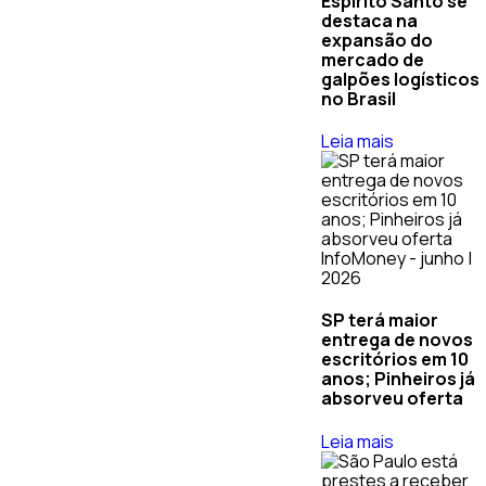
Espírito Santo se
destaca na
expansão do
mercado de
galpões logísticos
no Brasil
Leia mais
InfoMoney - junho |
2026
SP terá maior
entrega de novos
escritórios em 10
anos; Pinheiros já
absorveu oferta
Leia mais