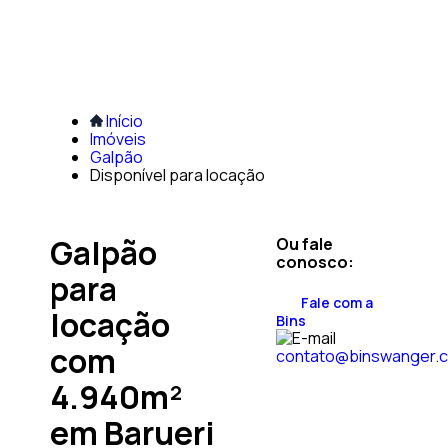
Início
Imóveis
Galpão
Disponível para locação
Galpão
Ou fale
conosco:
para
Fale com a
locação
Bins
com
contato@binswanger.
4.940m²
em Barueri