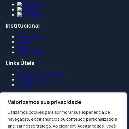
Institucional
Sobre nós
Cases
Blog
Bins na mídia
Links Úteis
Política de Privacidade
Trabalhe Conosco
Reports
Fale Conosco
Valorizamos sua privacidade
contato@binswanger.com.br
+55 (11) 94583-4227
Utilizamos cookies para aprimorar sua experiência de
navegação, exibir anúncios ou conteúdo personalizado e
Matriz São Paulo
analisar nosso tráfego. Ao clicar em “Aceitar todos”, você
Av. Pres. Juscelino Kubitschek, 1830