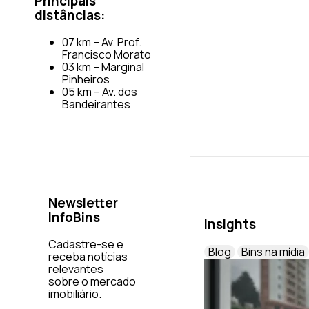
Principais
distâncias:
07 km – Av. Prof.
Francisco Morato
03 km – Marginal
Pinheiros
05 km – Av. dos
Bandeirantes
Newsletter
InfoBins
Insights
Cadastre-se e
Blog
Bins na mídia
receba notícias
relevantes
sobre o mercado
imobiliário.