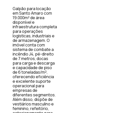
Galpão para locação
em Santo Amaro com
19.000m² de área
disponível e
infraestrutura completa
para operações
logísticas, industriais e
de armazenagem. O
imóvel conta com
sistema de combate a
incêndio J4, pé-direito
de 7 metros, docas
para carga e descarga
e capacidade de piso
de 6 toneladas/m²,
oferecendo eficiência
e excelente suporte
operacional para
empresas de
diferentes segmentos.
Além disso, dispõe de
vestiários masculino e
feminino, refeitório,
estacionamento para