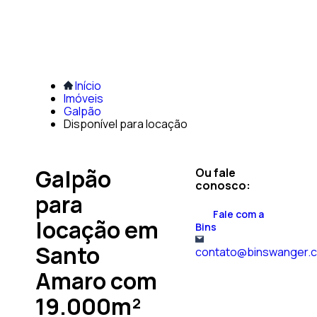
Início
Imóveis
Galpão
Disponível para locação
Galpão
Ou fale
conosco:
para
Fale com a
locação em
Bins
Santo
contato@binswanger.
Amaro com
19.000m²