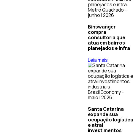
Metro Quadrado -
junho | 2026
Binswanger
compra
consultoria que
atua em bairros
planejados e infra
Leia mais
Brazil Economy -
maio | 2026
Santa Catarina
expande sua
ocupação logístic
e atrai
investimentos