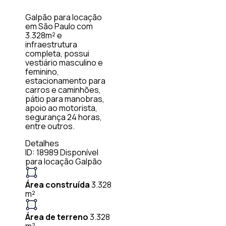
Galpão para locação
em São Paulo com
3.328m² e
infraestrutura
completa, possui
vestiário masculino e
feminino,
estacionamento para
carros e caminhões,
pátio para manobras,
apoio ao motorista,
segurança 24 horas,
entre outros.
Detalhes
ID: 18989
Disponível
para locação
Galpão
Área construída
3.328
m²
Área de terreno
3.328
m²