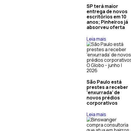
SP terá maior
entrega de novos
escritórios em 10
anos; Pinheiros já
absorveu oferta
Leia mais
O Globo - junho |
2026
São Paulo está
prestes a receber
‘enxurrada’ de
novos prédios
corporativos
Leia mais