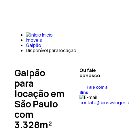
Início
Imóveis
Galpão
Disponível para locação
Galpão
Ou fale
conosco:
para
Fale com a
locação em
Bins
São Paulo
contato@binswanger.
com
3.328m²