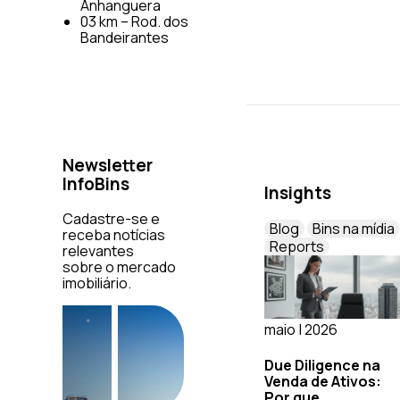
Anhanguera
03 km – Rod. dos
Bandeirantes
Newsletter
InfoBins
Insights
Cadastre-se e
Blog
Bins na mídia
receba notícias
Reports
relevantes
sobre o mercado
imobiliário.
maio | 2026
Due Diligence na
Venda de Ativos:
Por que...