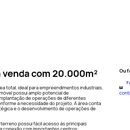
a venda com 20.000m²
Ou f
F
 total, ideal para empreendimentos industriais,
cont
 imóvel possui amplo potencial de
implantação de operações de diferentes
onforme a necessidade do projeto. A área conta
tégica e o desenvolvimento de operações de
erreno possui fácil acesso às principais
 e a conexão com importantes centros