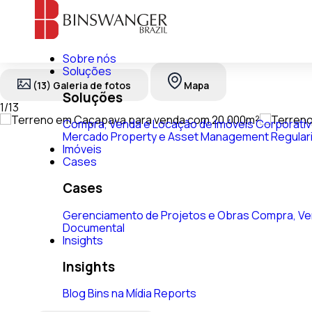
Sobre nós
Soluções
(13) Galeria de fotos
Mapa
Soluções
1
/
13
Compra, Venda e Locação de Imóveis Corporati
Mercado
Property e Asset Management
Regular
Imóveis
Cases
Cases
Gerenciamento de Projetos e Obras
Compra, Ve
Documental
Insights
Insights
Blog
Bins na Mídia
Reports