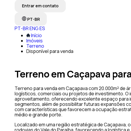
Entrar em contato
PT-BR
PT-BR
ENG
ES
Início
Imóveis
Terreno
Disponível para venda
Terreno em Caçapava par
Terreno para venda em Caçapava com 20.000m² de área
logísticos, comerciais ou projetos de investimento. O
aproveitamento, oferecendo excelente espaço para 
segmentos, além de possibilitar futuras expansões c
com características que favorecem a ocupação estra
médio e grande porte.
Localizado em uma região estratégica de Caçapava, o t
rodovias do Vale do Paraíba, favorecendo a logística