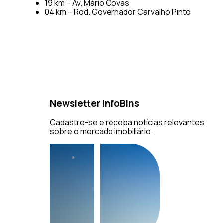
19 km – Av. Mário Covas
04 km – Rod. Governador Carvalho Pinto
Newsletter InfoBins
Cadastre-se e receba notícias relevantes
março | 2026
sobre o mercado imobiliário.
como funciona, tipos
Zoneamento e Potencial Constr
decifrar o que...
Leia mais