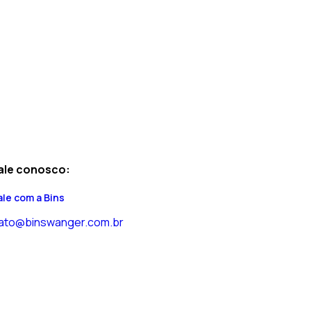
ale conosco:
ale com a Bins
ato@binswanger.com.br