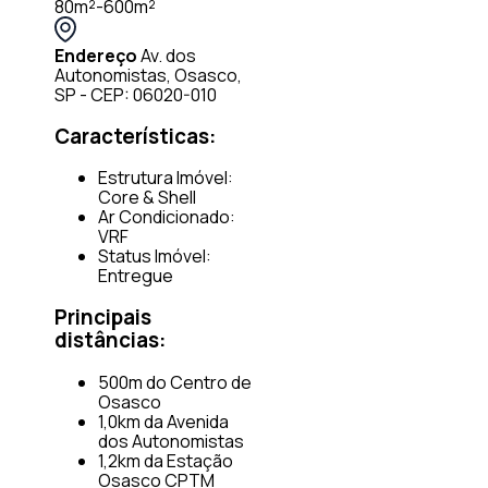
80m²-600m²
Endereço
Av. dos
Autonomistas, Osasco,
SP - CEP: 06020-010
Características:
Estrutura Imóvel:
Core & Shell
Ar Condicionado:
VRF
Status Imóvel:
Entregue
Principais
distâncias:
500m do Centro de
Osasco
1,0km da Avenida
dos Autonomistas
1,2km da Estação
Osasco CPTM