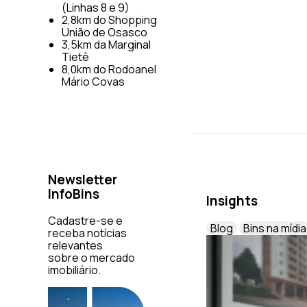
(Linhas 8 e 9)
2,8km do Shopping
União de Osasco
3,5km da Marginal
Tietê
8,0km do Rodoanel
Mário Covas
Newsletter
InfoBins
Insights
Cadastre-se e
Blog
Bins na mídia
receba notícias
relevantes
sobre o mercado
imobiliário.