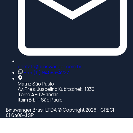
contato@binswanger.com.br
+55 (11) 94583-4227
Matriz São Paulo
Av. Pres. Juscelino Kubitschek, 1830
Torre 4 – 12º andar
Itaim Bibi – São Paulo
Binswanger Brasil LTDA © Copyright 2026 - CRECI
01.6406-J SP
rzbet giriş
starzbet
xslot güncel giriş
xslot giriş
xslot
xslot günc