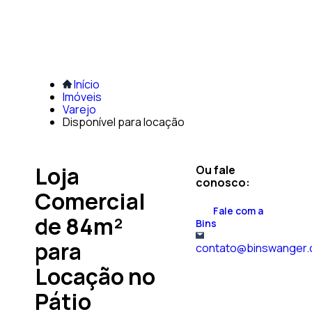
Início
Imóveis
Varejo
Disponível para locação
Loja
Ou fale
conosco:
Comercial
Fale com a
de 84m²
Bins
para
contato@binswanger.
Locação no
Pátio